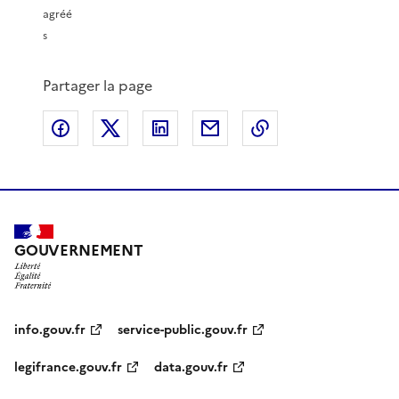
agréé
s
Partager la page
Partager sur Facebook
Partager sur X
Partager sur LinkedIn
Partager par email
Copier le lien de 
GOUVERNEMENT
info.gouv.fr
service-public.gouv.fr
legifrance.gouv.fr
data.gouv.fr