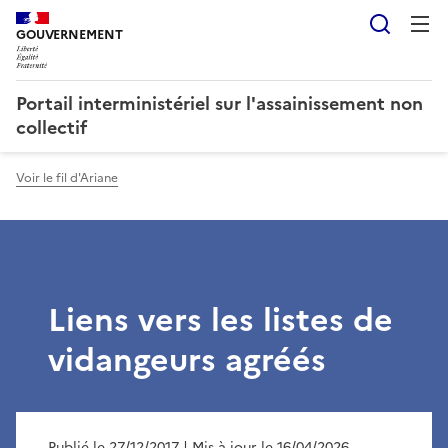
Reche
GOUVERNEMENT
Portail interministériel sur l'assainissement non
collectif
Voir le fil d'Ariane
Liens vers les listes de
vidangeurs agréés
Publié le 27/12/2017
| Mis à jour le 16/04/2026