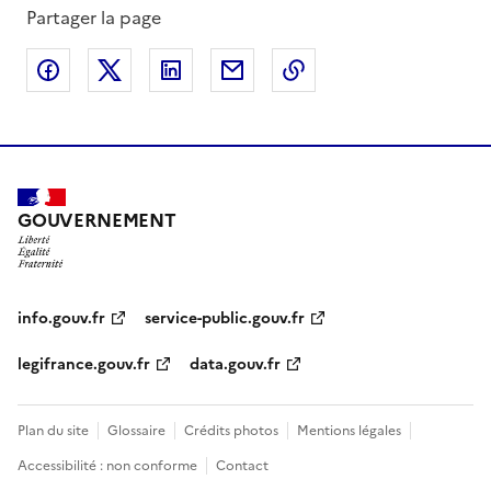
Partager la page
Partager sur Facebook
Partager sur X
Partager sur LinkedIn
Partager par email
Copier le lien de la 
GOUVERNEMENT
info.gouv.fr
service-public.gouv.fr
legifrance.gouv.fr
data.gouv.fr
Plan du site
Glossaire
Crédits photos
Mentions légales
Accessibilité : non conforme
Contact