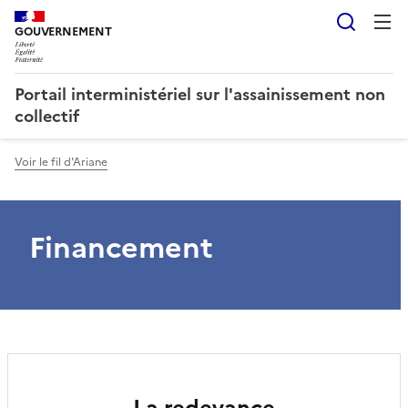
Reche
GOUVERNEMENT
Portail interministériel sur l'assainissement non
collectif
Voir le fil d'Ariane
Financement
La redevance